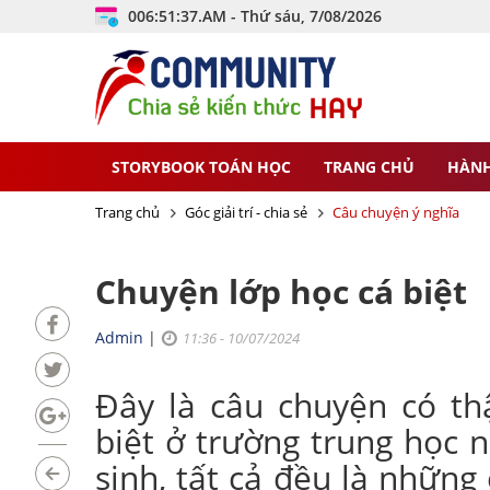
006:51:38.AM - Thứ sáu, 7/08/2026
STORYBOOK TOÁN HỌC
TRANG CHỦ
HÀNH
Trang chủ
Góc giải trí - chia sẻ
Câu chuyện ý nghĩa
Chuyện lớp học cá biệt
Admin
|
11:36 - 10/07/2024
Đây là câu chuyện có th
biệt ở trường trung học n
sinh, tất cả đều là những