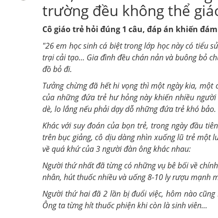
trường đều không thể giá
Cô giáo trẻ hỏi đúng 1 câu, đáp án khiến đ
"
26 em học sinh cá biệt
trong lớp học này
có tiểu s
trại cải tạo
...
Gia đình đều chán nản và buông bỏ chú
đồ bỏ đi.
Tưởng chừng
đã hết hi vọng thì một ngày kia,
một 
của những đứa trẻ hư hỏng này
khiến nhiều người 
dè, lo lắng nếu phải dạy dỗ những đứa trẻ khó bảo.
Khác với suy đoán của bọn trẻ, trong ngày đầu tiê
trên bục giảng, c
ô dịu dàng nhìn xuống lũ trẻ một lư
về quá khứ của 3 người đàn ông khác nhau:
Người thứ nhất đã từng có những vụ bê bối về chính tr
nhân, hút thuốc nhiều và uống 8-10 ly rượu mạnh m
Người thứ hai đã 2 lần bị đuổi việc, hôm nào cũng 
Ông ta từng hít thuốc phiện khi còn là sinh viên…