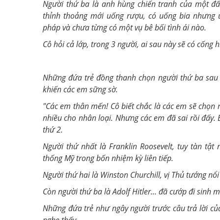
Người thứ ba là anh hùng chiến tranh của một đấ
thỉnh thoảng mới uống rượu, có uống bia nhưng 
pháp và chưa từng có một vụ bê bối tình ái nào.
Cô hỏi cả lớp, trong 3 người, ai sau này sẽ có cống 
Những đứa trẻ đồng thanh chọn người thứ ba sau 
khiến
các em sững sờ
.
"Các em thân mến! Cô biết chắc là các em sẽ chọn n
nhiều cho nhân loại. Nhưng các em đã sai rồi đấy. 
thứ 2.
Người thứ nhất là Franklin Roosevelt, tuy tàn tậ
thống Mỹ trong bốn nhiệm kỳ liên tiếp.
Người thứ hai là Winston Churchill, vị Thủ tướng nổi
Còn người thứ ba là Adolf Hitler... đã cướp đi sinh 
Những đứa trẻ như ngây người trước câu trả lời c