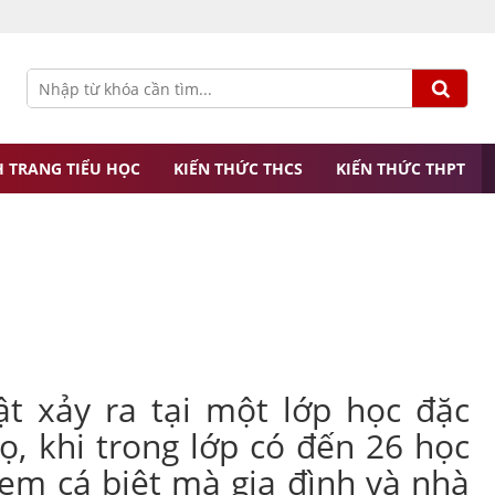
 TRANG TIỂU HỌC
KIẾN THỨC THCS
KIẾN THỨC THPT
ật xảy ra tại một lớp học đặc
ọ, khi trong lớp có đến 26 học
 em cá biệt mà gia đình và nhà