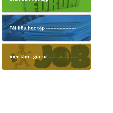
Tài liệu học tập --------------------
Việc làm - gia sư --------------------