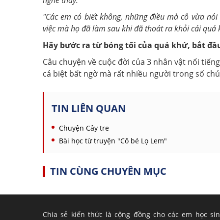
nghe thấy.
"Các em có biết không, những điều mà cô vừa nói 
việc mà họ đã làm sau khi đã thoát ra khỏi cái quá
Hãy bước ra từ bóng tối của quá khứ, bắt đầ
Câu chuyện về cuộc đời của 3 nhân vật nổi tiếng
cá biệt bất ngờ mà rất nhiều người trong số ch
TIN LIÊN QUAN
Chuyện Cây tre
Bài học từ truyện "Cô bé Lọ Lem"
TIN CÙNG CHUYÊN MỤC
Chia sẻ kiến thức là cộng đồng cho các em học si