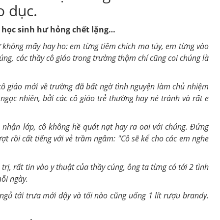
o dục.
ám học sinh hư hỏng chết lặng…
ử không mấy hay ho: em từng tiêm chích ma túy, em từng vào
ng, các thầy cô giáo trong trường thậm chí cũng coi chúng là
cô giáo mới về trường đã
bất ngờ
tình nguyện làm chủ nhiệm
ngạc nhiên, bởi các cô giáo trẻ thường hay né tránh và rất e
n nhận lớp,
cô
không hề quát nạt hay ra oai với chúng.
Đứng
ợt rồi cất tiếng với vẻ trầm ngâm:
"
Cô sẽ kể cho các em nghe
ị, rất tin vào y thuật của thầy cúng, ông ta từng có tới 2 tình
ỗi ngày.
ngủ tới trưa mới dậy và tối nào cũng uống 1 lít rượu brandy.