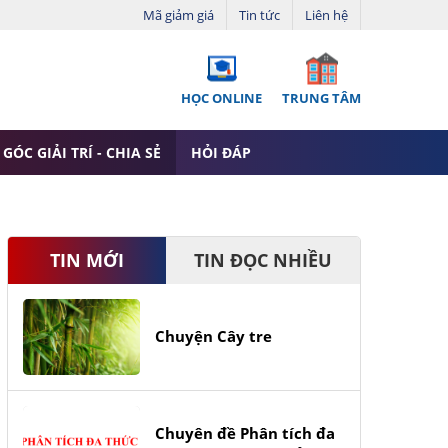
Mã giảm giá
Tin tức
Liên hệ
HỌC ONLINE
TRUNG TÂM
GÓC GIẢI TRÍ - CHIA SẺ
HỎI ĐÁP
TIN MỚI
TIN ĐỌC NHIỀU
Chuyện Cây tre
Chuyên đề Phân tích đa