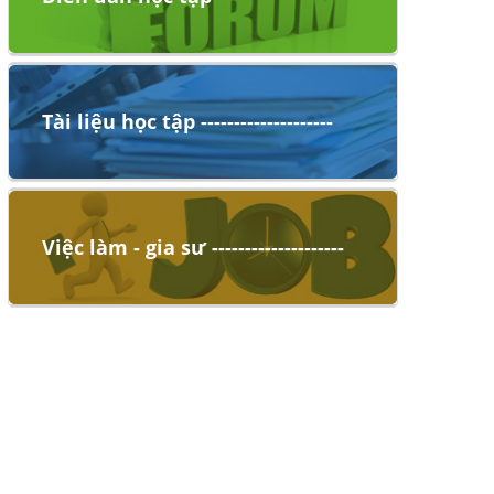
Tài liệu học tập --------------------
Việc làm - gia sư --------------------