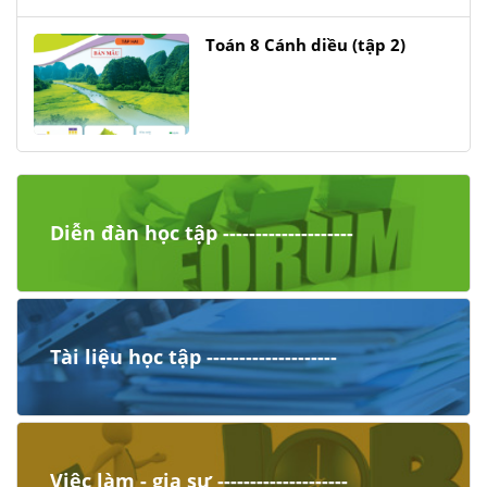
Toán 8 Cánh diều (tập 2)
Diễn đàn học tập --------------------
Tài liệu học tập --------------------
Việc làm - gia sư --------------------